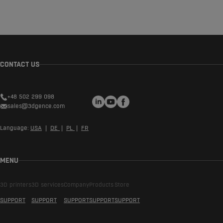
CONTACT US
LinkedIn
YouTube
Facebook
+48 502 299 098
sales@3dgence.com
Language:
USA
|
DE
|
PL
|
FR
MENU
3D printers
3D services
Company
Products
Store
SUPPORT
SUPPORT
SUPPORT
SUPPORT
SUPPORT