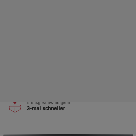
Dieser 3D-Drucker eignet sich für die Verarbeitung
verschiedener technischer Materialien, einschließlich
Hochleistungsthermoplasten und
Verbundwerkstoffen.
Technische
Kontaktieren Sie uns
Informationen
Großes Bauvolumen
1000 x 600 x 800 mm
Druckgeschwindigkeit
3-mal schneller