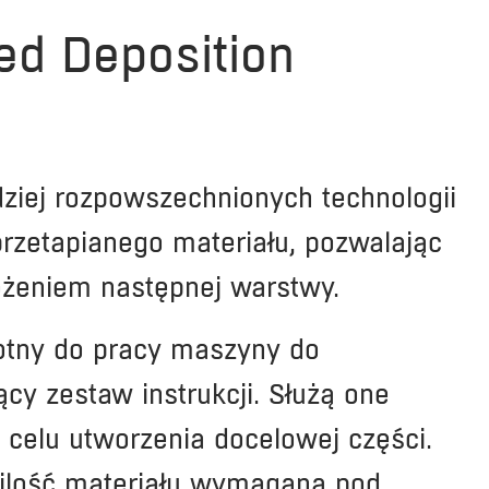
sed Deposition
dziej rozpowszechnionych technologii
rzetapianego materiału, pozwalając
ożeniem następnej warstwy.
otny do pracy maszyny do
y zestaw instrukcji. Służą one
celu utworzenia docelowej części.
ilość materiału wymaganą pod