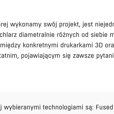
rej wykonamy swój projekt, jest niejedn
achlarz diametralnie różnych od siebi
omiędzy konkretnymi drukarkami 3D oraz
tatnim, pojawiającym się zawsze pytan
iej wybieranymi technologiami są: Fused