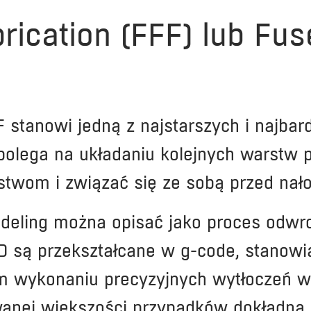
rication (FFF) lub Fu
stanowi jedną z najstarszych i najbar
polega na układaniu kolejnych warstw p
stwom i związać się ze sobą przed nał
deling można opisać jako proces odwr
 są przekształcane w g-code, stanowiąc
m wykonaniu precyzyjnych wytłoczeń w 
anej większości przypadków dokładną 