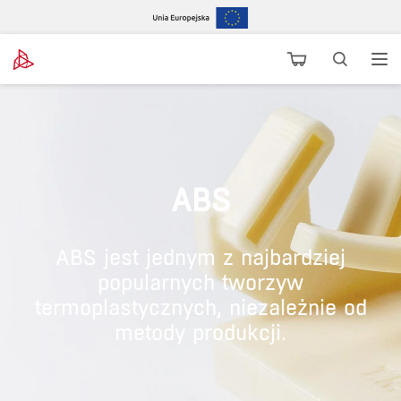
ABS
ABS jest jednym z najbardziej
popularnych tworzyw
termoplastycznych, niezależnie od
metody produkcji.