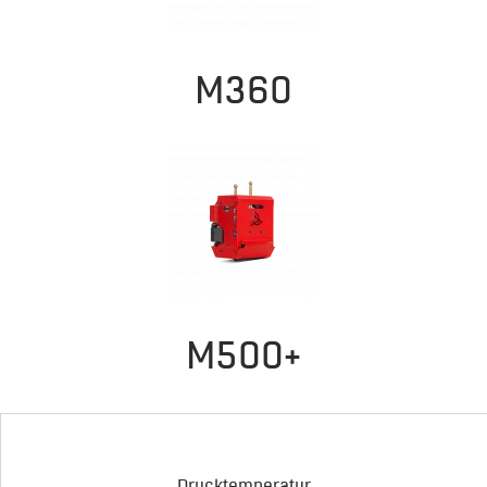
M360
M500+
Drucktemperatur