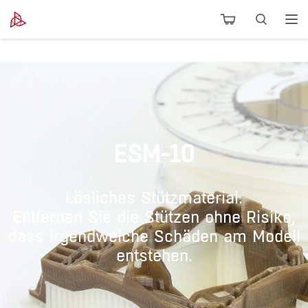
ESM-10
Lösliches Stützmaterial.
Entfernen Sie die Stützen ohne Risiko,
dass irgendwelche Schäden am Modell
entstehen.